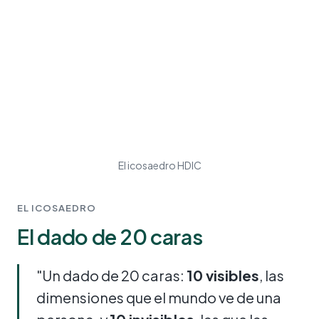
El icosaedro HDIC
El video se carga cuando aceptas los
embebidos.
Activar video
EL ICOSAEDRO
El dado de 20 caras
"Un dado de 20 caras:
10 visibles
, las
dimensiones que el mundo ve de una