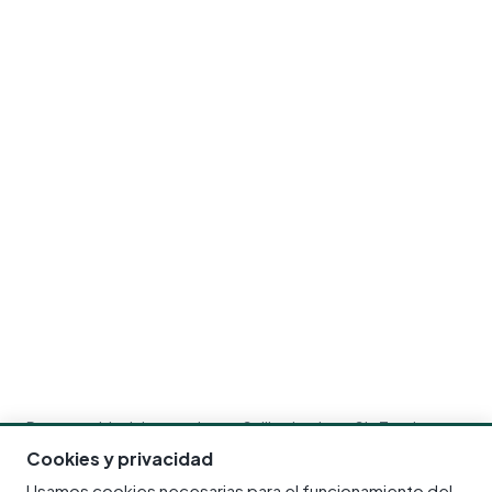
Responsable del tratamiento: Selling Institute SL. Tus datos
se usan solo para responder a tu solicitud. Más información
Cookies y privacidad
en la
política de privacidad
.
Usamos cookies necesarias para el funcionamiento del