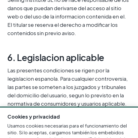
danos que puedan derivarse del acceso al sitio
web o del uso de la informacion contenida en el.
El titular se reserva el derecho a modificar los
contenidos sin previo aviso.
6. Legislacion aplicable
Las presentes condiciones se rigen por la
legislacion espanola. Para cualquier controversia,
las partes se someten a los juzgados y tribunales
del domicilio del usuario, segun lo previsto en la
normativa de consumidores y usuarios aplicable.
Cookies y privacidad
Usamos cookies necesarias para el funcionamiento del
Ultima actualizacion: 13 de junio de 2026.
sitio. Si lo aceptas, cargamos también los embebidos